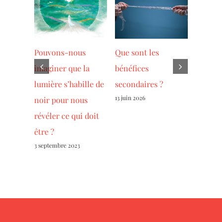
es,
Pouvons-nous
Que sont les
Âmes se
 avec
imaginer que la
bénéfices
faites l
ation
lumière s’habille de
secondaires ?
votre i
13 juin 2026
31 juillet 
noir pour nous
révéler ce qui doit
être ?
3 septembre 2023