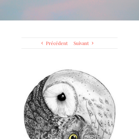
Précédent
Suivant
Voir
l'image
agrandie