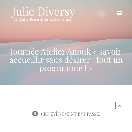
Passer
au
contenu
Journée Atelier Anouk « savoir
accueillir sans désirer : tout un
programme ! »
×
CET ÉVÈNEMENT EST PASSÉ.