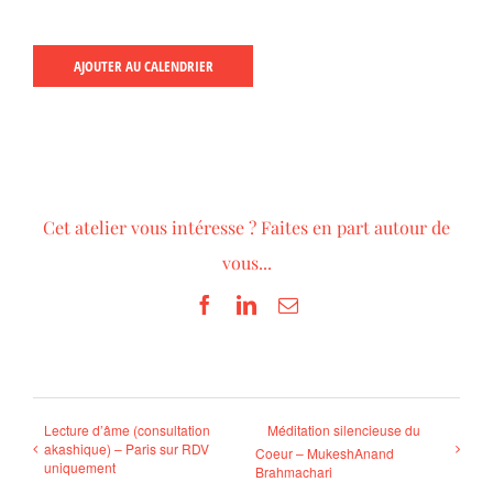
AJOUTER AU CALENDRIER
Cet atelier vous intéresse ? Faites en part autour de
vous...
Facebook
LinkedIn
Email
Lecture d’âme (consultation
Méditation silencieuse du
akashique) – Paris sur RDV
Coeur – MukeshAnand
uniquement
Brahmachari