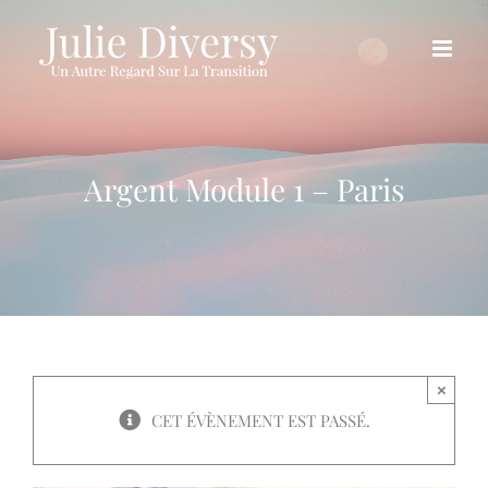
Passer
au
contenu
Argent Module 1 – Paris
×
CET ÉVÈNEMENT EST PASSÉ.