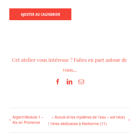
AJOUTER AU CALENDRIER
Cet atelier vous intéresse ? Faites en part autour de
vous...
Facebook
LinkedIn
Email
Argent Module 1 –
« Anouk et les mystères de l’eau » est né(e)
Aix en Provence
! 1ères dédicaces à Narbonne (11)