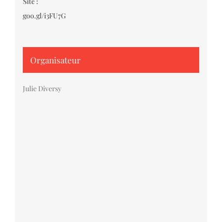
Site :
goo.gl/i3FU7G
Organisateur
Julie Diversy