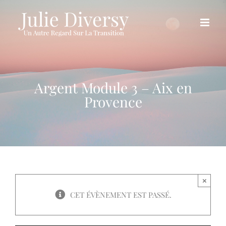
Passer
au
contenu
Argent Module 3 – Aix en
Provence
×
CET ÉVÈNEMENT EST PASSÉ.