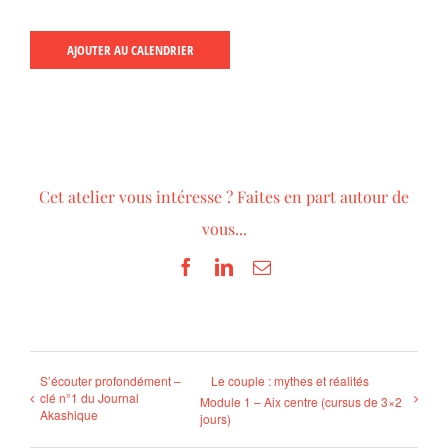
AJOUTER AU CALENDRIER
Cet atelier vous intéresse ? Faites en part autour de
vous...
Facebook
LinkedIn
Email
S’écouter profondément –
Le couple : mythes et réalités
clé n°1 du Journal
Module 1 – Aix centre (cursus de 3×2
Akashique
jours)