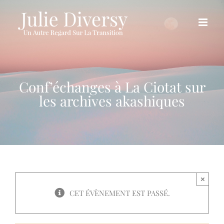
Passer
au
contenu
Conf’échanges à La Ciotat sur
les archives akashiques
×
CET ÉVÈNEMENT EST PASSÉ.