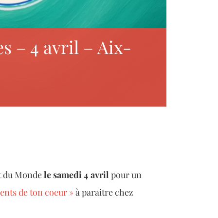
 – 4 avril – Aix-
nt du Monde
le samedi 4 avril
pour un
ments de ton coeur »
à paraitre chez