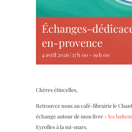
Échanges-dédicaces
en-provence
4 avril 2026 | 17 h 00
-
19 h 00
Chères étincelles,
Retrouvez nous au café-librairie le Cha
échange autour de mon livre
« les batte
Eyrolles à la mi-mars.