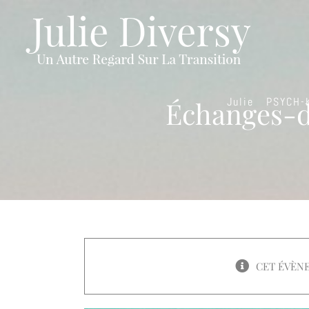
Passer
au
contenu
Julie
PSYCH-
Échanges-dé
CET ÉVÈNE