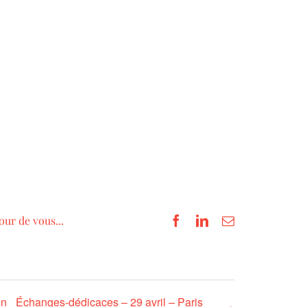
our de vous...
Facebook
LinkedIn
Email
on
Échanges-dédicaces – 29 avril – Paris