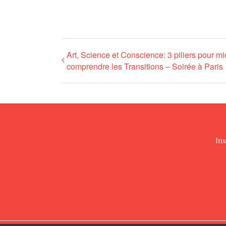
Art, Science et Conscience: 3 piliers pour m
comprendre les Transitions – Soirée à Paris
Ins