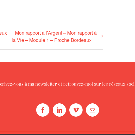
ieux
Mon rapport à l’Argent – Mon rapport à
la Vie – Module 1 – Proche Bordeaux
crivez-vous à ma newsletter
et retrouvez-moi sur les réseaux soc