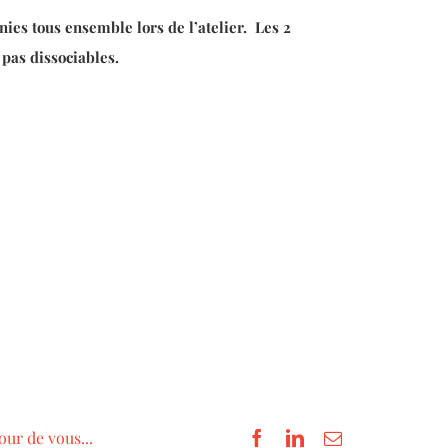
ies tous ensemble lors de l’atelier. Les 2
 pas dissociables.
our de vous...
Facebook
LinkedIn
Email