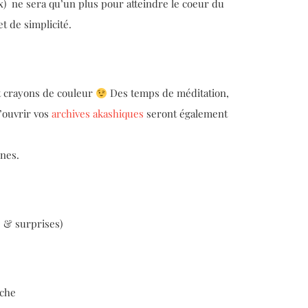
 ex) ne sera qu’un plus pour atteindre le coeur du
t de simplicité.
et crayons de couleur
Des temps de méditation,
d’ouvrir vos
archives akashiques
seront également
nnes.
é & surprises)
nche