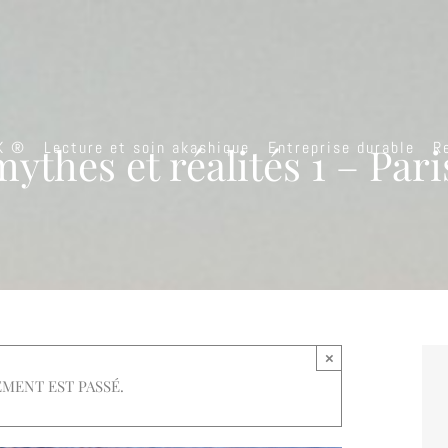
K ®
Lecture et soin akashique
Entreprise durable
R
ythes et réalités 1 – Pari
×
MENT EST PASSÉ.