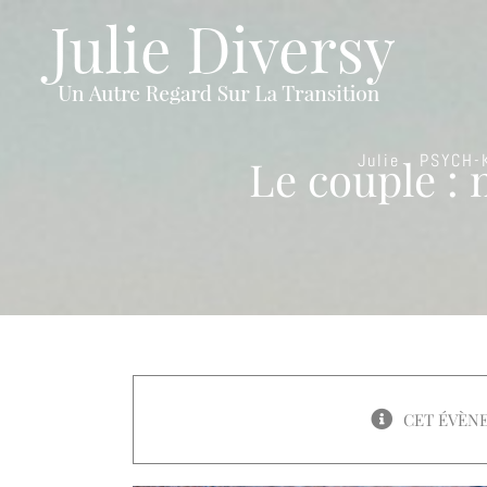
Passer
au
contenu
Julie
PSYCH-
Le couple : m
CET ÉVÈNE