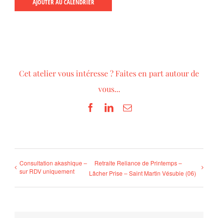
AJOUTER AU CALENDRIER
Cet atelier vous intéresse ? Faites en part autour de
vous...
Facebook
LinkedIn
Email
Consultation akashique –
Retraite Reliance de Printemps –
sur RDV uniquement
Lâcher Prise – Saint Martin Vésubie (06)