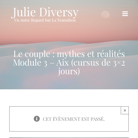
Passer
au
contenu
Le couple : mythes et réalités
Module 3 – Aix (cursus de 3×2
jours)
×
CET ÉVÈNEMENT EST PASSÉ.