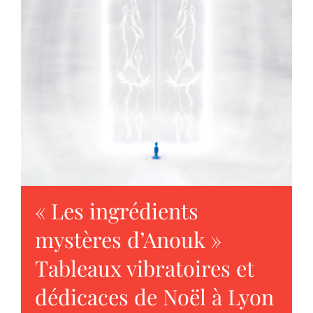
« Les ingrédients
mystères d’Anouk »
Tableaux vibratoires et
dédicaces de Noël à Lyon