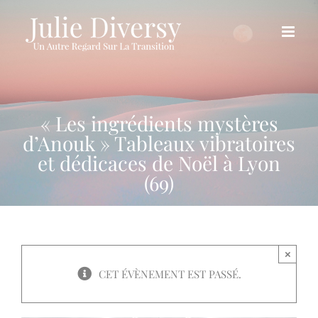
Passer
au
contenu
« Les ingrédients mystères
d’Anouk » Tableaux vibratoires
et dédicaces de Noël à Lyon
(69)
×
CET ÉVÈNEMENT EST PASSÉ.