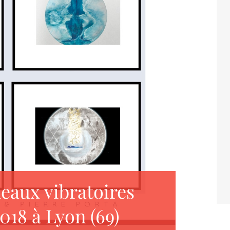
leaux vibratoires
2018 à Lyon (69)