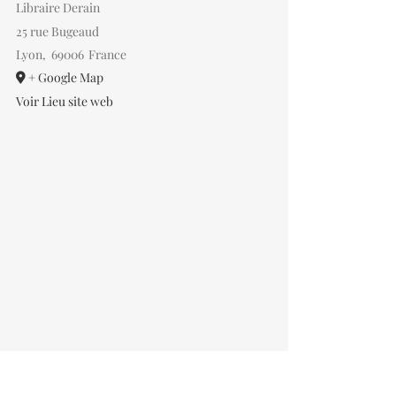
Libraire Derain
25 rue Bugeaud
Lyon
,
69006
France
+ Google Map
Voir Lieu site web