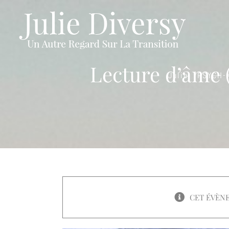
Passer
au
contenu
Lecture d’âme 
Julie
PSYCH-
CET ÉVÈNE