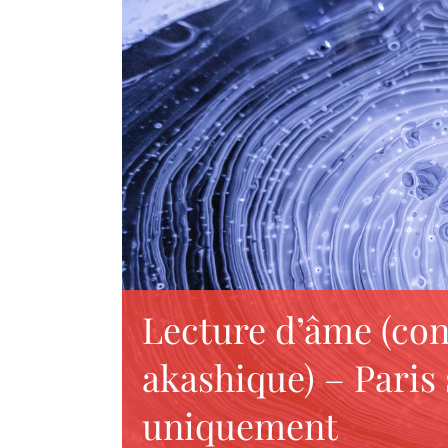
Lecture d’âme (con
akashique) – Paris
uniquement