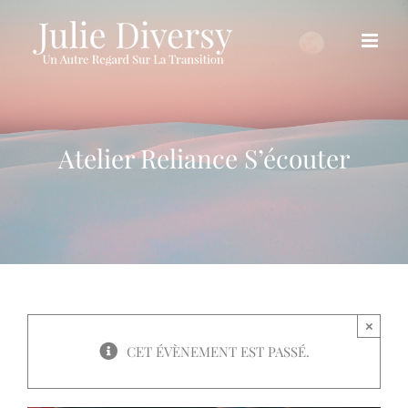
Passer
au
contenu
Atelier Reliance S’écouter
×
CET ÉVÈNEMENT EST PASSÉ.