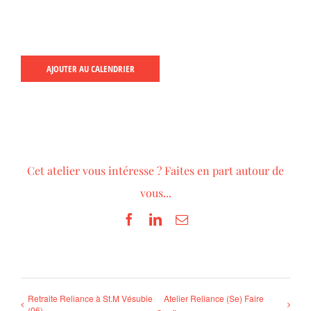
AJOUTER AU CALENDRIER
Cet atelier vous intéresse ? Faites en part autour de
vous...
Facebook
LinkedIn
Email
Retraite Reliance à St.M Vésubie
Atelier Reliance (Se) Faire
(06)