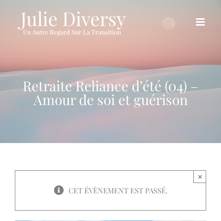
Passer
au
contenu
Retraite Reliance d’été (04) –
Amour de soi et guérison
×
CET ÉVÈNEMENT EST PASSÉ.