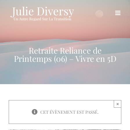
Passer
au
contenu
Retraite Reliance de
Printemps (06) – Vivre en 5D
×
CET ÉVÈNEMENT EST PASSÉ.