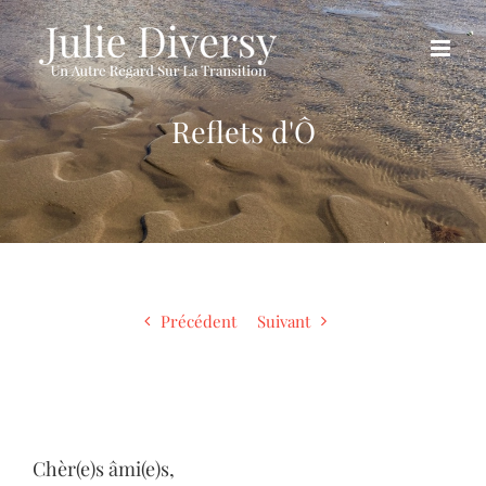
Passer
au
contenu
Reflets d'Ô
Précédent
Suivant
Chèr(e)s âmi(e)s,