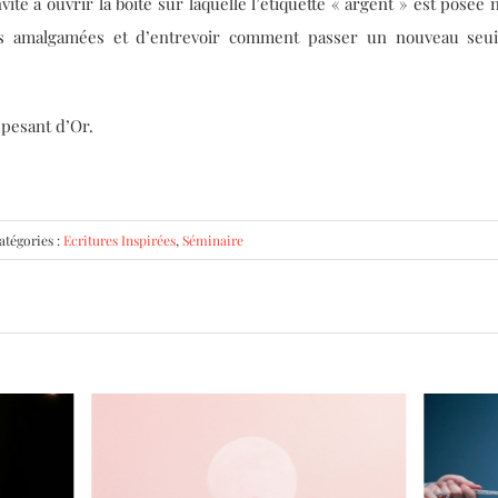
vite à ouvrir la boite sur laquelle l’étiquette « argent » est posée
s amalgamées et d’entrevoir comment passer un nouveau seuil
 pesant d’Or.
atégories :
Ecritures Inspirées
,
Séminaire