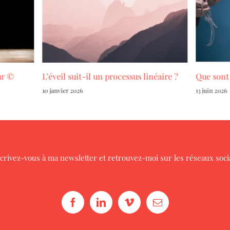
ur ©
L’éveil suit-il un processus linéaire ?
Que sont 
10 janvier 2026
13 juin 2026
crivez-vous à ma newsletter
et retrouvez-moi sur les réseaux soc