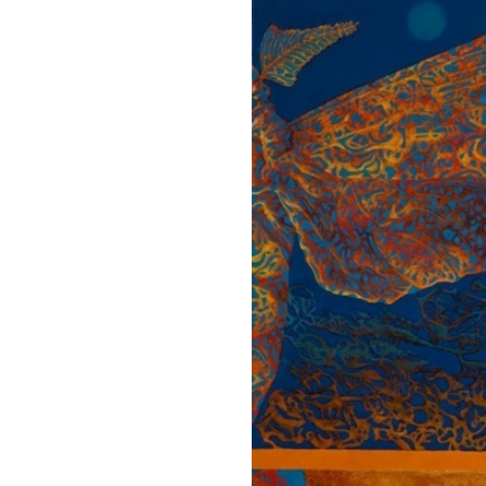
Voir
l'image
agrandie