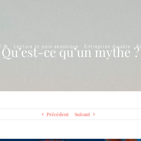
K ®
Lecture et soin akashique
Entreprise durable
R
Qu’est-ce qu’un mythe ?
Précédent
Suivant