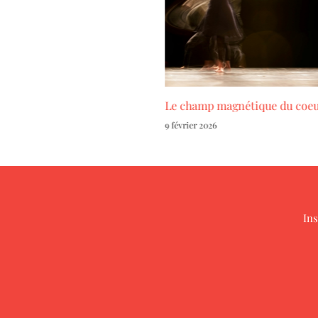
les bénéfices secondaires ?
Le champ magnétique du coe
9 février 2026
Ins