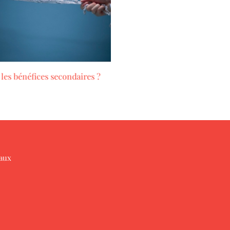
les bénéfices secondaires ?
Le champ magnétique du coe
9 février 2026
iaux