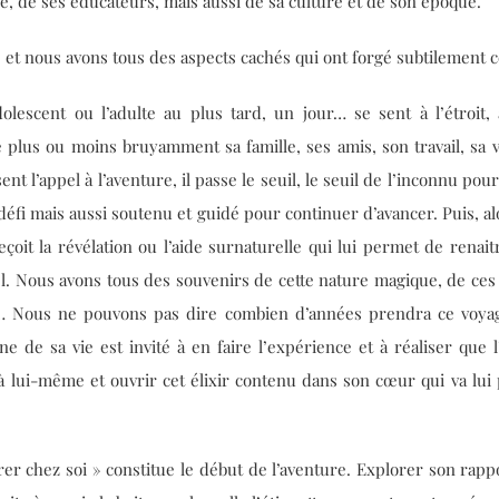
lle, de ses éducateurs, mais aussi de sa culture et de son époque.
 et nous avons tous des aspects cachés qui ont forgé subtilement
’adolescent ou l’adulte au plus tard, un jour… se sent à l’étroit,
e plus ou moins bruyamment sa famille, ses amis, son travail, sa v
sent l’appel à l’aventure, il passe le seuil, le seuil de l’inconnu 
 défi mais aussi soutenu et guidé pour continuer d’avancer. Puis, al
reçoit la révélation ou l’aide surnaturelle qui lui permet de renai
iel. Nous avons tous des souvenirs de cette nature magique, de ce
… Nous ne pouvons pas dire combien d’années prendra ce voyage
e de sa vie est invité à en faire l’expérience et à réaliser que
 à lui-même et ouvrir cet élixir contenu dans son cœur qui va lui
er chez soi » constitue le début de l’aventure. Explorer son rappo