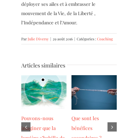
déployer ses ailes et à embrasser le
mouvement de la Vie, de la Liberté ,
l’Indépendance et l’Amour.
Par
Julie Diversy
|
29 août 2016
|
Catégories :
Coaching
Articles similaires
es,
Pouvons-nous
Que sont les
Âmes se
 avec
imaginer que la
bénéfices
faites l
ation
lumière s’habille de
secondaires ?
votre i