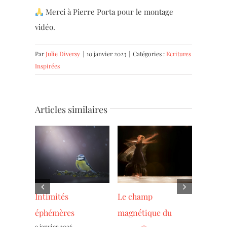
Merci à Pierre Porta pour le montage
vidéo.
Par
Julie Diversy
|
10 janvier 2023
|
Catégories :
Ecritures
Inspirées
Articles similaires
l un
Intimités
Le champ
L’éveil 
éaire ?
éphémères
magnétique du
process
9 janvier 2026
10 janvier